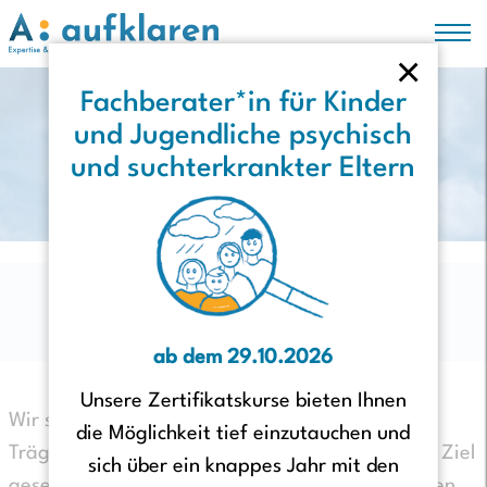
×
Hauptregion der Seite anspringen
Fachberater*in für Kinder
und Jugendliche psychisch
Moin Hamburg!
und suchterkrankter Eltern
Herzlich Willkommen bei A:
aufklaren
ab dem 29.10.2026
Unsere Zertifikatskurse bieten Ihnen
Wir sind ein Hamburger Projekt unter der
die Möglichkeit tief einzutauchen und
Trägerschaft des PARITÄTISCHEN, das sich zum Ziel
sich über ein knappes Jahr mit den
gesetzt hat, dass Kinder von psychisch erkrankten