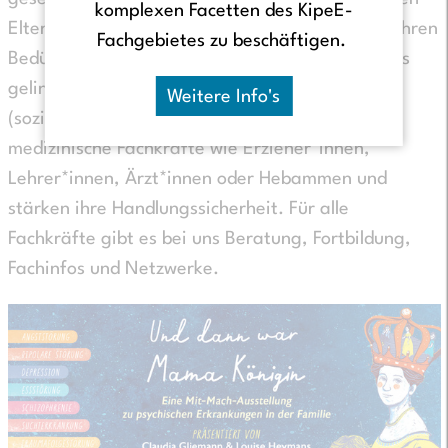
komplexen Facetten des KipeE-
Eltern in unserer Gesellschaft gesehen und mit ihren
Fachgebietes zu beschäftigen.
Bedürfnissen wahrgenommen werden. Damit das
gelingt, sensibilisiert und vernetzt A: aufklaren
Weitere Info's
(sozial-) pädagogische, therapeutische und
medizinische Fachkräfte wie Erzieher*innen,
Lehrer*innen, Ärzt*innen oder Hebammen und
stärken ihre Handlungssicherheit. Für alle
Fachkräfte gibt es bei uns Beratung, Fortbildung,
Fachinfos und Netzwerke.