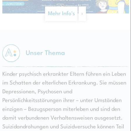
Zum Jahresprogramm
A: aufklarens Zukunft
Zertifikatskurs KipsE
Schreiben Sie uns
Zu Instagram
Mehr Info's
›
›
›
›
›
›
Unser Thema
Kinder psychisch erkrankter Eltern führen ein Leben
im Schatten der elterlichen Erkrankung. Sie müssen
Depressionen, Psychosen und
Persönlichkeitsstörungen ihrer – unter Umständen
einzigen – Bezugsperson miterleben und sind den
damit verbundenen Verhaltensweisen ausgesetzt.
Suizidandrohungen und Suizidversuche können Teil