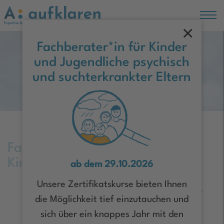
×
Hauptregion der Seite anspringen
Fachberater*in für Kinder
und Jugendliche psychisch
Moin Hamburg!
und suchterkrankter Eltern
Fachstelle zur Versorgung von
Kindern und Familien gefordert
ab dem 29.10.2026
Unsere Zertifikatskurse bieten Ihnen
Pressemitteilung - Februar 2025,
die Möglichkeit tief einzutauchen und
05.02.2025
sich über ein knappes Jahr mit den