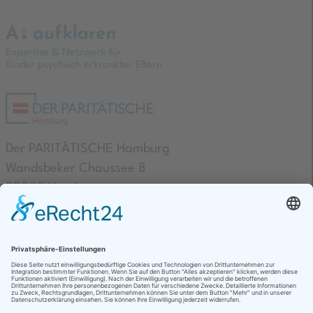
Expertise & Netzwerk für
Kinder psychisch erkrankter Eltern
Der PARITÄTISCHE Hamburg
Wandsbeker Chaussee 8
22089 Hamburg
Kontakte
AGB & Datenschutz
Impressum
Barrierefreiheit