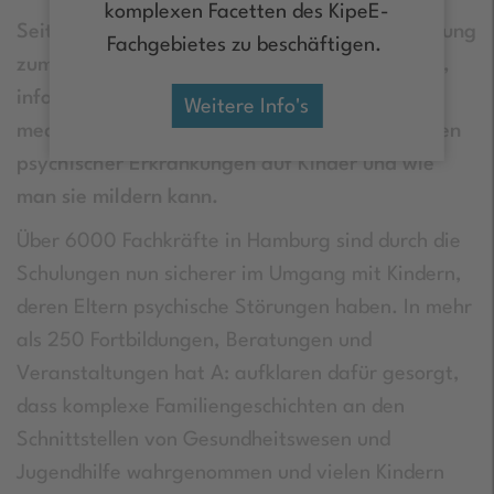
komplexen Facetten des KipeE-
Seit fünf Jahren sorgt A: aufklaren für Aufklärung
Fachgebietes zu beschäftigen.
zum Thema Kinder psychisch erkrankter Eltern,
informiert und schult pädagogische und
Weitere Info's
medizinische Fachkräfte, über die Auswirkungen
psychischer Erkrankungen auf Kinder und wie
man sie mildern kann.
Über 6000 Fachkräfte in Hamburg sind durch die
Schulungen nun sicherer im Umgang mit Kindern,
deren Eltern psychische Störungen haben. In mehr
als 250 Fortbildungen, Beratungen und
Veranstaltungen hat A: aufklaren dafür gesorgt,
dass komplexe Familiengeschichten an den
Schnittstellen von Gesundheitswesen und
Jugendhilfe wahrgenommen und vielen Kindern