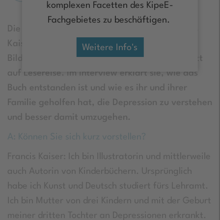
komplexen Facetten des KipeE-
Fachgebietes zu beschäftigen.
Die Kinderbuchillustratorin und Autorin Francis
Kaiser geht mit ihrem Buch „Wilmo – Ein
Weitere Info's
Bilderbuch über Depression in der Familie“ jetzt
auf Lesereise. Im Interview erklärt sie, wie das
Buch entstanden ist und wie es ihr und ihrer
Familie geholfen hat, die Depression zu verstehen
und besser damit umzugehen.
A: Können Sie sich kurz vorstellen?
Francis Kaiser: Ich bin Illustratorin und mittlerweile
auch Autorin von Kinderbüchern. Ursprünglich
habe ich Kunst und Deutsch studiert fürs Lehramt.
Ich bin Mutter von drei Kindern und mit der Geburt
meiner dritten Tochter an Depressionen erkrankt.