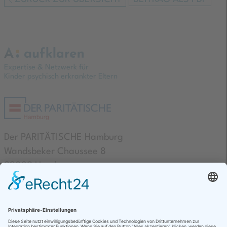
Expertise & Netzwerk für
Kinder psychisch erkrankter Eltern
Der PARITÄTISCHE Hamburg
Wandsbeker Chaussee 8
22089 Hamburg
Kontakte
AGB & Datenschutz
Impressum
Barrierefreiheit