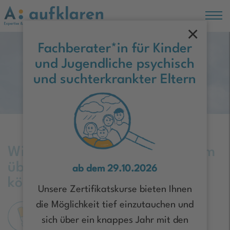
×
Hauptregion der Seite anspringen
Fachberater*in für Kinder
und Jugendliche psychisch
Moin Hamburg!
und suchterkrankter Eltern
Wir brauchten eine Sprache, um
über Depression sprechen zu
ab dem 29.10.2026
können
Unsere Zertifikatskurse bieten Ihnen
die Möglichkeit tief einzutauchen und
mit Francis Kaiser
sich über ein knappes Jahr mit den