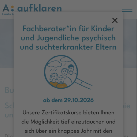
×
Hauptregion der Seite anspringen
Fachberater*in für Kinder
und Jugendliche psychisch
Moin Hamburg!
und suchterkrankter Eltern
Buch-Rezension
ab dem 29.10.2026
Schwierige Situationen in Therapie
Unsere Zertifikatskurse bieten Ihnen
und Beratung
die Möglichkeit tief einzutauchen und
sich über ein knappes Jahr mit den
Die Autoren geben praktische Hilfestellungen im