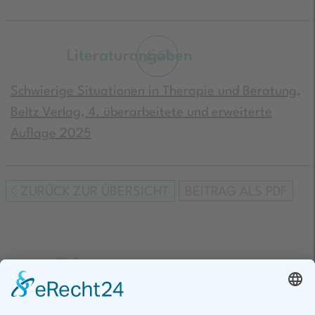
Literaturangaben
Schwierige Situationen in Therapie und Beratung,
Beltz Verlag, 4. überarbeitete und erweiterte
Auflage 2025
ZURÜCK ZUR ÜBERSICHT
BEITRAG ALS PDF
Expertise & Netzwerk für
Kinder psychisch erkrankter Eltern