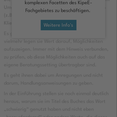
komplexen Facetten des KipeE-
Umgang mit schwierigen Beratungssituationen
Fachgebietes zu beschäftigen.
(z.B. aggressive Klient*innen, Zweifel von
Klient*innen am Behandler).
Weitere Info's
Es geht ihnen dabei nicht um die eine Lösung,
vielmehr legen sie Wert darauf, Möglichkeiten
aufzuzeigen. Immer mit dem Hinweis verbunden,
zu prüfen, ob diese Möglichkeiten auch auf das
eigene Beratungssetting übertragbar sind.
Es geht ihnen dabei um Anregungen und nicht
darum, Handlungsanweisungen zu geben.
In der Einführung stellen sie noch einmal deutlich
heraus, warum sie im Titel des Buches das Wort
„schwierig“ genutzt haben und nicht eben