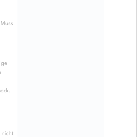
v
 Muss
ige
h
d
bock.
 nicht