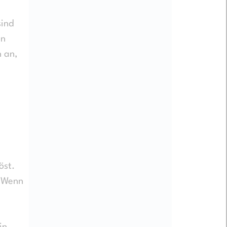
sind
en
n an,
öst.
. Wenn