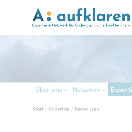
Hauptregion der Seite anspringen
Über uns
Netzwerk
Expert
Start
Expertise
Fachwissen