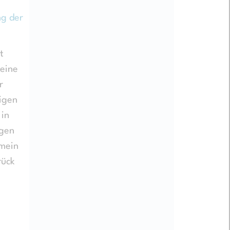
ng der
t
meine
r
higen
 in
egen
 mein
rück