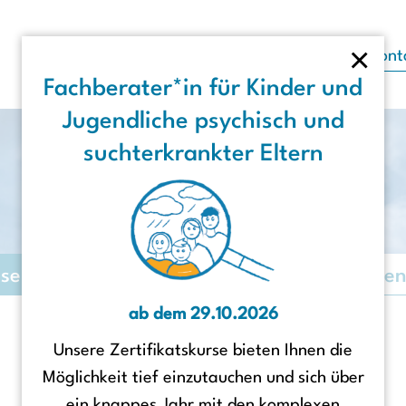
×
Aktuelles
Fortbildungen
Kont
Fachberater*in für Kinder und
Jugendliche psychisch und
suchterkrankter Eltern
Moin Hamburg!
ise
Angebote
Anlaufstellen für Familie
ab dem 29.10.2026
Unsere Zertifikatskurse bieten Ihnen die
Möglichkeit tief einzutauchen und sich über
ein knappes Jahr mit den komplexen