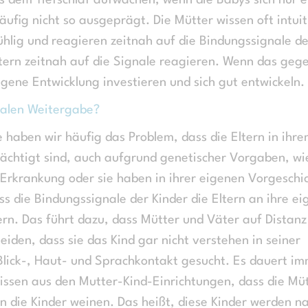
us dem Tiefschlaf aufwachen, wenn die Babys sich nur e
äufig nicht so ausgeprägt. Die Mütter wissen oft intuit
fühlig und reagieren zeitnah auf die Bindungssignale de
ltern zeitnah auf die Signale reagieren. Wenn das geg
eigene Entwicklung investieren und sich gut entwickeln.
nalen Weitergabe?
haben wir häufig das Problem, dass die Eltern in ihr
rächtigt sind, auch aufgrund genetischer Vorgaben, wi
Erkrankung oder sie haben in ihrer eigenen Vorgeschi
ss die Bindungssignale der Kinder die Eltern an ihre e
rn. Das führt dazu, dass Mütter und Väter auf Distanz
iden, dass sie das Kind gar nicht verstehen in seiner
 Blick-, Haut- und Sprachkontakt gesucht. Es dauert i
 wissen aus den Mutter-Kind-Einrichtungen, dass die Mü
 die Kinder weinen. Das heißt, diese Kinder werden n