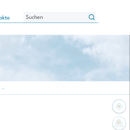
akte
n