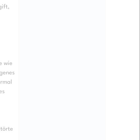
ift,
e wie
igenes
ormal
es
törte