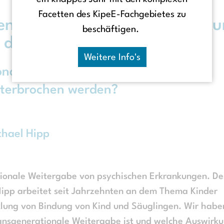
Facetten des KipeE-Fachgebietes zu
en drei Lebensjahren nichts tu
beschäftigen.
 die Gesellschaft“
Weitere Info's
onale Weitergabe psychischer
nterbrochen werden?
chael Hipp
ionale Weitergabe von psychischen Erkrankungen. De
Hipp arbeitet seit Jahrzehnten an dem Thema Kinder
klung von Bindung von Kind und Säuglingen. Wir habe
ansgenerationale Weitergabe ist und welche Auswirk