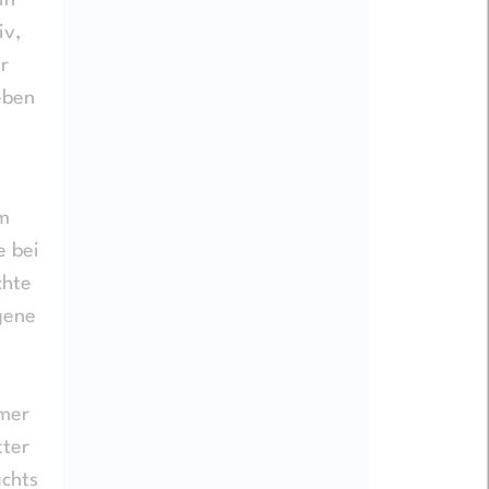
in
iv,
r
eben
em
e bei
chte
igene
mmer
tter
achts