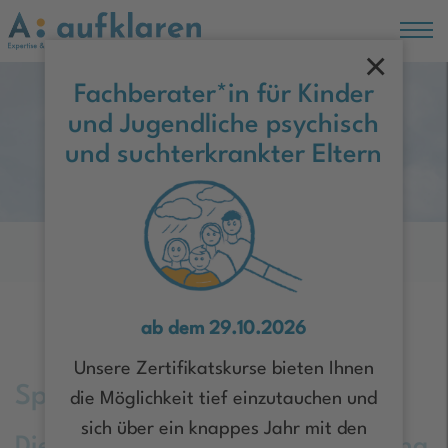
×
Hauptregion der Seite anspringen
Fachberater*in für Kinder
und Jugendliche psychisch
Moin Hamburg!
und suchterkrankter Eltern
Fortbildungen
ab dem 29.10.2026
Unsere Zertifikatskurse bieten Ihnen
Sprechstunde: Essstörungen
die Möglichkeit tief einzutauchen und
sich über ein knappes Jahr mit den
Die kleine psychiatrische Vorlesung