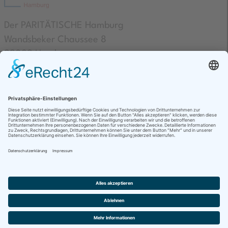
Der PARITÄTISCHE Hamburg
Wandsbeker Chaussee 8
22089 Hamburg
Kontakte
AGB & Datenschutz
Impressum
Barrierefreiheit