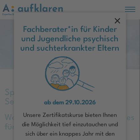
×
Hauptregion der Seite anspringen
Fachberater*in für Kinder
und Jugendliche psychisch
Moin Hamburg!
und suchterkrankter Eltern
Sprechen und Sprache geben –
Settings für Kinder
ab dem 29.10.2026
Unsere Zertifikatskurse bieten Ihnen
Welche geeigneten Settings gibt es
die Möglichkeit tief einzutauchen und
für Kinder?
sich über ein knappes Jahr mit den