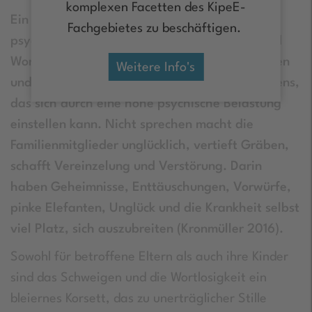
komplexen Facetten des KipeE-
Ein typisches Merkmal von Familien mit einem
Fachgebietes zu beschäftigen.
psychisch erkrankten Elternteil ist Sprach- und
Wortlosigkeit über die Krankheit. Nichtsprechen
Weitere Info's
und keine Worte haben, sind Teil des Befremdens,
das sich durch eine hohe psychische Belastung
einstellen kann. Nicht sprechen macht die
Familienmitglieder unglücklich, vertieft Gräben,
schafft Vereinzelung und Verstörung. Darin
haben Geheimnisse, Enttäuschungen, Vorwürfe,
pinke Elefanten, Unglück und die Krankheit selbst
viel Platz, sich auszubreiten (Kronmüller 2016).
Sowohl für betroffene Eltern als auch ihre Kinder
sind das Schweigen und die Wortlosigkeit ein
bleiernes Korsett, das zu unerträglicher Stille