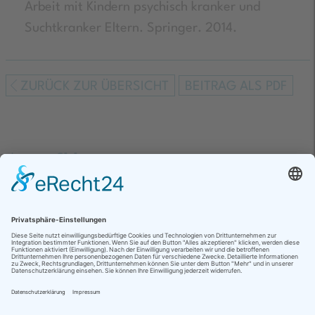
Arbeit mit Kindern psychisch kranker und
Suchtkranker Eltern. Springer. 2014.
ZURÜCK ZUR ÜBERSICHT
BEITRAG ALS PDF
Expertise & Netzwerk für
Kinder psychisch erkrankter Eltern
Der PARITÄTISCHE Hamburg
Wandsbeker Chaussee 8