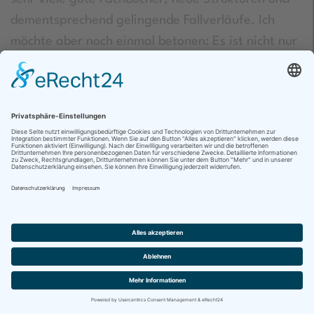
dementsprechend gelingende Fallverläufe. Ich
möchte aber noch einmal betonen: Es ist nicht nur
ein Tabuthema auf Elternseite, es ist auch ein
Tabuthema auf Mitarbeiterseite. Ich bekomme
immer mehr Anfragen von Kitas wegen psychisch
erkrankter oder belasteten Mitarbeiter:innen.
Sowohl für Eltern als auch für Fachkräfte gilt: Ist
der- oder diejenige offen, krankheitseinsichtig und
in Therapie/Behandlung ist, ist dies erst einmal
als Ressource zu betrachten. Es ist eine Krankheit
wie jede andere auch. Das bedeutet für Fachkräfte
möglicherweise, dass er oder sie besondere
Rahmenbedingungen braucht. Jeder Erwachsene
hat das Recht, eine psychische Erkrankung zu