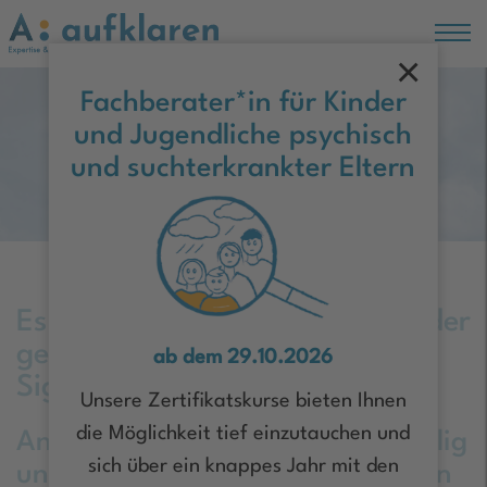
×
Hauptregion der Seite anspringen
Fachberater*in für Kinder
und Jugendliche psychisch
Moin Hamburg!
und suchterkrankter Eltern
Es wäre schön, wenn auch Kinder
gesehen würden, die nur zarte
ab dem 29.10.2026
Signale senden
Unsere Zertifikatskurse bieten Ihnen
die Möglichkeit tief einzutauchen und
Anja Thürnau möchte die „auffällig
sich über ein knappes Jahr mit den
unauffälligen“ Kinder mehr in den