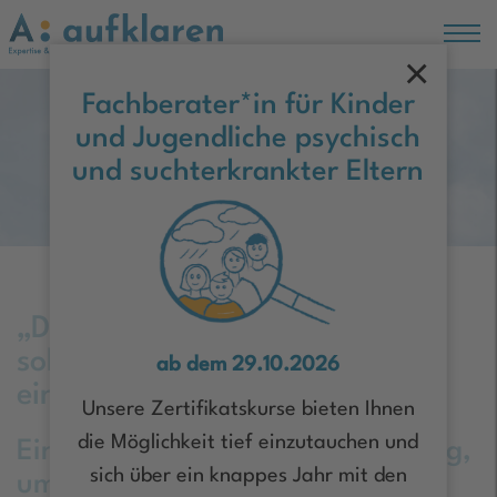
×
Hauptregion der Seite anspringen
Fachberater*in für Kinder
und Jugendliche psychisch
Moin Hamburg!
und suchterkrankter Eltern
„Die psychiatrische Diagnose
sollte Menschen nicht
ab dem 29.10.2026
einordnen.“
Unsere Zertifikatskurse bieten Ihnen
die Möglichkeit tief einzutauchen und
Eine Diagnose bietet Orientierung,
sich über ein knappes Jahr mit den
um einen Weg aus der Krise zu