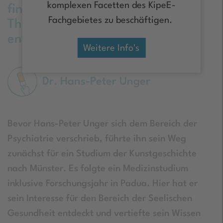
komplexen Facetten des KipeE-
finden und eine individuelle
Fachgebietes zu beschäftigen.
Therapie für Patient*innen zu
entwickeln.
Weitere Info's
Dr. Hans-Peter Unger
Bevor Hans-Peter Unger sich dem Bereich der
Psychiatrie verschrieb, führte ihn sein Weg
zunächst für ein Studium der Kunstgeschichte
nach Münster. Es folgte ein Medizinstudium
inklusive Forschungsjahr in Padua. Hier hat er
sein Interesse für den Bereich der Seelischen
Gesundheit entdeckt und vertiefte sein Wissen